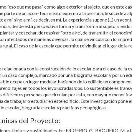
omo “eso que me pasa”, como algo exterior al sujeto, que en este ca
parte de un acon- tecimiento externo a la persona, le sucede a algui
a mí, sino a mí, es decir, en mí. La experiencia supone (...) un acon
encia, desde esta perspectiva forma y transforma al sujeto, siendo 
e plantar y cosechar, de respirar “otro aire”, de transmitir el conoci
 son afectados de maneras diversas, lo cual se vincula con lo impred
rural. El caso de la escuela que permite reivindicar el lugar de la r
o relacionada con la construcción de lo escolar para el caso de la e
un caso complejo, marcado por una biografía escolar y por un edi
le ocupa un lugar medular, haciendo de lo edilicio un componente a
rendizajes en todos los involucradas/dos. Lo sustentable es transver
s diferentes personas que circulan por esta, con mayor o menor in
de trabajar o estudiar en este edificio. Este investigación pone el
cio escolar, biografía escolar y prácticas pedagógicas.
cnicas del Proyecto:
siones, límites y posibilidades. En: FRIGERIO, G., BAQUERO, M. y 