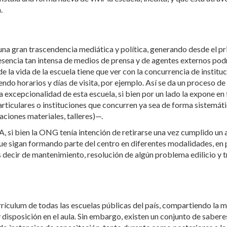
.
na gran trascendencia mediática y política, generando desde el p
esencia tan intensa de medios de prensa y de agentes externos podr
e la vida de la escuela tiene que ver con la concurrencia de institu
endo horarios y días de visita, por ejemplo. Así se da un proceso de 
 La excepcionalidad de esta escuela, si bien por un lado la expone 
rticulares o instituciones que concurren ya sea de forma sistemátic
ciones materiales, talleres)—.
 si bien la ONG tenía intención de retirarse una vez cumplido un a
 que sigan formando parte del centro en diferentes modalidades, en
decir de mantenimiento, resolución de algún problema edilicio y t
rrículum de todas las escuelas públicas del país, compartiendo la 
 disposición en el aula. Sin embargo, existen un conjunto de saber