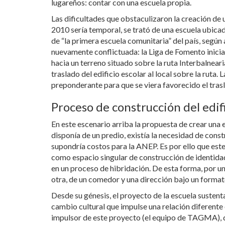
lugareños: contar con una escuela propia.
Las dificultades que obstaculizaron la creación de u
2010 sería temporal, se trató de una escuela ubicada
de “la primera escuela comunitaria” del país, según
nuevamente conflictuada: la Liga de Fomento iniciar
hacia un terreno situado sobre la ruta Interbalneari
traslado del edificio escolar al local sobre la ruta
preponderante para que se viera favorecido el tras
Proceso de construcción del edif
En este escenario arriba la propuesta de crear una e
disponía de un predio, existía la necesidad de cons
supondría costos para la ANEP. Es por ello que este e
como espacio singular de construcción de identidad
en un proceso de hibridación. De esta forma, por un
otra, de un comedor y una dirección bajo un formato
Desde su génesis, el proyecto de la escuela sustent
cambio cultural que impulse una relación diferente
impulsor de este proyecto (el equipo de TAGMA), de