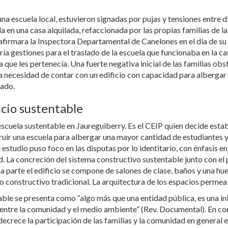
na escuela local, estuvieron signadas por pujas y tensiones entre d
 en una casa alquilada, refaccionada por las propias familias de la
 afirmara la Inspectora Departamental de Canelones en el día de su
ía gestiones para el traslado de la escuela que funcionaba en la ca
a que les pertenecía. Una fuerte negativa inicial de las familias ob
. La necesidad de contar con un edificio con capacidad para alberga
lado.
icio sustentable
scuela sustentable en Jaureguiberry. Es el CEIP quien decide establ
truir una escuela para albergar una mayor cantidad de estudiantes 
studio puso foco en las disputas por lo identitario, con énfasis en 
. La concreción del sistema constructivo sustentable junto con e
a parte el edificio se compone de salones de clase, baños y una hu
 constructivo tradicional. La arquitectura de los espacios permea 
able se presenta como “algo más que una entidad pública, es una in
 entre la comunidad y el medio ambiente” (Rev. Documental). En con
crece la participación de las familias y la comunidad en general e