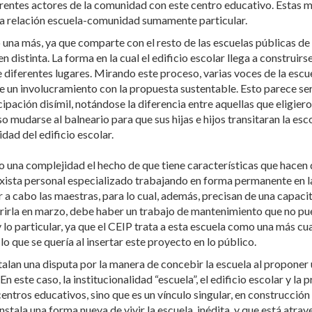
ferentes actores de la comunidad con este centro educativo. Estas 
na relación escuela-comunidad sumamente particular.
na más, ya que comparte con el resto de las escuelas públicas de n
 distinta. La forma en la cual el edificio escolar llega a construirs
diferentes lugares. Mirando este proceso, varias voces de la escuel
one un involucramiento con la propuesta sustentable. Esto parece ser
pación disímil, notándose la diferencia entre aquellas que eligieron 
 mudarse al balneario para que sus hijas e hijos transitaran la esc
idad del edificio escolar.
mo una complejidad el hecho de que tiene características que hacen 
xista personal especializado trabajando en forma permanente en la 
r a cabo las maestras, para lo cual, además, precisan de una capaci
brirla en marzo, debe haber un trabajo de mantenimiento que no pu
 lo particular, ya que el CEIP trata a esta escuela como una más cu
lo que se quería al insertar este proyecto en lo público.
nstalan una disputa por la manera de concebir la escuela al propon
En este caso, la institucionalidad “escuela”, el edificio escolar y 
entros educativos, sino que es un vínculo singular, en construcción
stala una forma nueva de vivir la escuela, inédita, y que está atrav