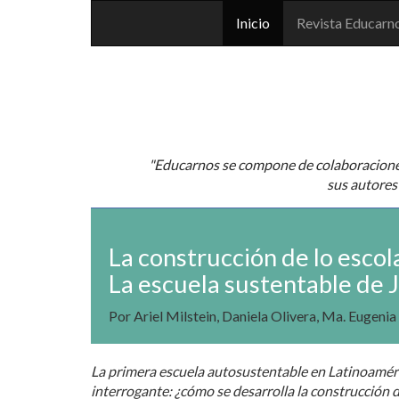
Inicio
Revista Educarn
"Educarnos se compone de colaboraciones 
sus autores 
La construcción de lo escola
La escuela sustentable de 
Por Ariel Milstein, Daniela Olivera, Ma. Eugeni
La primera escuela autosustentable en Latinoaméric
interrogante: ¿cómo se desarrolla la construcción d