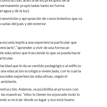
construcción, acerca de los principios de la
 permanente, propiciadas tanto en forma
 agua y de la luz).
 transmisión y apropiación de conocimientos que va
cuelas del país y del exterior.
a escuela implica una experiencia particular que
enciarlo”, “aprender a vivir de una forma un
ente educativo que trasciende lo que se pueda hacer
rticular.
laridad que le da un sentido pedagógico al edificio
 una educación ecológica vivenciada, con lo cual la
suceden experiencias educativas, según el
u ambiente.
construcción. Además, se posibilita un proceso con
 las maestras: “ellos lo tienen incorporado todo lo
iendo a reciclar desde su lugar y eso está bueno