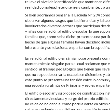
relieve el nivel de identificación que mantienen di
realidad compleja, heterogénea y cambiante, y a u
Si bien podríamos pensar a la Escuela N° 294 como u
observar algunos rasgos que la diferencian y la hacen
involucrados diversos actores que participan desde 
y niñas con relación al edificio escolar, lo que sup
familias que, como se ha dicho, presentan una partici
hecho de que algunas familias hayan decidido incluso
interesante y se relaciona, en parte, con la especific
En relación al edificio en sí mismo, se presenta co
mantenimiento singular para el cual reclaman que e
sentido, al trabajo pedagógico que tienen que lleva
que no se puede cerrar la escuela en diciembre y a
este punto se presenta una tensión entre lo común y
una escuela rural más de Primaria, y eso es en parte 
El edificio escolar y su proceso de construcción i
directamente vinculada y surge del propio edificio. 
no es de coincidencia, como podría darse en otros c
su hacer pedagógico cotidiano por un edificio que in