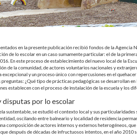
sentados en la presente publicación recibió fondos de la Agencia N
ción de lo escolar en un caso sumamente particular: el de la prime
16. En este proceso de establecimiento del nuevo local de la Esc
ción de la comunidad, de actores voluntarios nacionales y extranjero
ta excepcional y un proceso único con repercusiones en el quehace
tes preguntas: ¿Qué tipo de prácticas pedagógicas se desarrollan e
nes establecen con el proceso de instalación de la escuela y los d
y disputas por lo escolar
a sustentable, se estudió el contexto local y sus particularidades 
tidad, oscilando entre balneario y localidad de residencia permane
a composición de actores internos y externos heterogéneos, que d
así que después de décadas de infructuosos intentos, en el año 2010