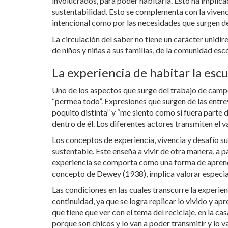
involucrados, para poder habitarla. Esto ha implica
sustentabilidad. Esto se complementa con la viven
intencional como por las necesidades que surgen de h
La circulación del saber no tiene un carácter unid
de niños y niñas a sus familias, de la comunidad escol
La experiencia de habitar la esc
Uno de los aspectos que surge del trabajo de campo
“permea todo”. Expresiones que surgen de las entrevi
poquito distinta” y “me siento como si fuera parte 
dentro de él. Los diferentes actores transmiten el v
Los conceptos de experiencia, vivencia y desafío s
sustentable. Este enseña a vivir de otra manera, a 
experiencia se comporta como una forma de aprendi
concepto de Dewey (1938), implica valorar especia
Las condiciones en las cuales transcurre la experie
continuidad, ya que se logra replicar lo vivido y ap
que tiene que ver con el tema del reciclaje, en la c
porque son chicos y lo van a poder transmitir y lo v