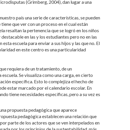
microdisputas (Grimberg, 2004), dan lugar a una
uestro país una serie de características, se pueden
e tiene que ver con un proceso en el cual están
a resaltan la pertenencia que se logró en los niños
 destacable en las y los estudiantes pero no en las
esta escuela para enviar a sus hijos y las que no. El
olaridad en este centro es una particularidad
que requiera de un tratamiento, de un
escuela. Se visualiza como una carga, en cierto
tación específica. Esto lo complejiza el hecho de
ede estar marcado por el calendario escolar. En
ando tiene necesidades específicas, pero a su vez es
er una propuesta pedagógica que aparece
la propuesta pedagógica establecen una relación que
 por parte de los actores que se ven interpelados en
esada por los principios de la sustentabilidad, más