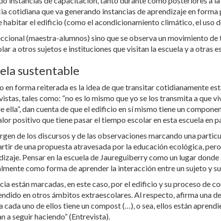
do instancias de capacitación, tanto durante como posteriores a la 
cia cotidiana que va generando instancias de aprendizaje en forma
abitar el edificio (como el acondicionamiento climático, el uso del
ireccional (maestra-alumnos) sino que se observa un movimiento de
ar a otros sujetos e instituciones que visitan la escuela y a otras es
uela sustentable
 en forma reiterada es la idea de que transitar cotidianamente est
stas, tales como: “no es lo mismo que yo se los transmita a que viv
de ella”, dan cuenta de que el edificio en sí mismo tiene un compon
alor positivo que tiene pasar el tiempo escolar en esta escuela en pa
urgen de los discursos y de las observaciones marcando una particu
partir de una propuesta atravesada por la educación ecológica, pero
zaje. Pensar en la escuela de Jaureguiberry como un lugar donde 
lmente como forma de aprender la interacción entre un sujeto y s
ncia están marcadas, en este caso, por el edificio y su proceso de 
rendido en otros ámbitos extraescolares. Al respecto, afirma una de
asa cada uno de ellos tiene un compost (…), o sea, ellos están aprend
an a seguir haciendo” (Entrevista).