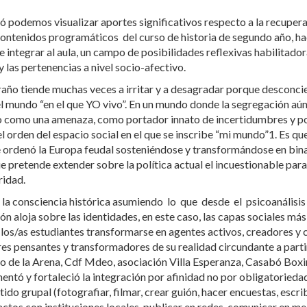
 podemos visualizar aportes significativos respecto a la recupera
ontenidos programáticos del curso de historia de segundo año, hac
 integrar al aula, un campo de posibilidades reflexivas habilitador
y las pertenencias a nivel socio-afectivo.
año tiende muchas veces a irritar y a desagradar porque desconci
n el mundo “en el que YO vivo”. En un mundo donde la segregación aún
o como una amenaza, como portador innato de incertidumbres y por 
l orden del espacio social en el que se inscribe “mi mundo”1. Es qu
 ordenó la Europa feudal sosteniéndose y transformándose en bi
que pretende extender sobre la política actual el incuestionable p
ridad.
la consciencia histórica asumiendo lo que desde el psicoanálisis s
ión aloja sobre las identidades, en este caso, las capas sociales 
 los/as estudiantes transformarse en agentes activos, creadores y
es pensantes y transformadores de su realidad circundante a part
so de la Arena, Cdf Mdeo, asociación Villa Esperanza, Casabó Boxin
mentó y fortaleció la integración por afinidad no por obligatoriedad
do grupal (fotografiar, filmar, crear guión, hacer encuestas, escrib
tactos con instituciones locales, publicar en redes, comunicar en m