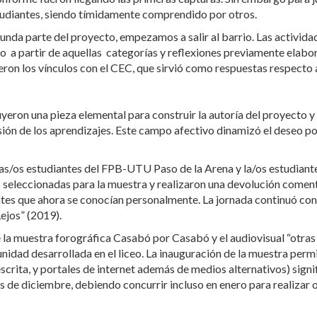
tudiantes, siendo tímidamente comprendido por otros.
unda parte del proyecto, empezamos a salir al barrio. Las activida
ano a partir de aquellas categorías y reflexiones previamente elab
ron los vínculos con el CEC, que sirvió como respuestas respecto
eron una pieza elemental para construir la autoría del proyecto y 
usión de los aprendizajes. Este campo afectivo dinamizó el deseo p
as/os estudiantes del FPB-UTU Paso de la Arena y la/os estudiantes
s seleccionadas para la muestra y realizaron una devolución comen
es que ahora se conocían personalmente. La jornada continuó con 
ejos” (2019).
a muestra forográfica Casabó por Casabó y el audiovisual “otras m
nidad desarrollada en el liceo. La inauguración de la muestra perm
scrita, y portales de internet además de medios alternativos) sign
 de diciembre, debiendo concurrir incluso en enero para realizar otr