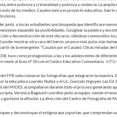
ista, entre pobreza y criminalidad y pobreza y violencia. La ampli
 a través de los medios, Casabó nunca es proyecto educativo, barrio
ticolores.
er junto a los/as estudiantes una búsqueda que identificase nueva
mensiones expandió las posibilidades. Googlear la palabra y enco
ucción y deconstrucción de este discurso, viéndose conmovidos los
litó poder mostrar otra cara del barrio, un poco más justa, más hum
 partir de la emergente: “Casabó por el Casabó. Otras miradas del b
n 2018, tuvo como protagonistas a las y los adolescentes de diferen
ró reunir al liceo n° 50 con el Centro Educativo Comunitario -UTU
del FPB seleccionaron las fotografías que integraron la muestra. E
la educadora Lourdes Nuñez y el Lic. Gonzalo Iirgoyen. Las Ed. S
 del MIDES, acompañaron durante todo el proceso generando apoy
dscripta, Verónica Bagnuoli coordinó junto al equipo, siendo el ne
 gestionó la difusión. La dirección del Centro de Fotografía de 
iquen y deconstruyan el estigma que soportan, que comprendan su o