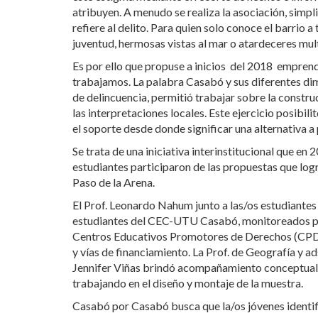
atribuyen. A menudo se realiza la asociación, simpl
refiere al delito. Para quien solo conoce el barrio
juventud, hermosas vistas al mar o atardeceres mul
Es por ello que propuse a inicios del 2018 emprend
trabajamos. La palabra Casabó y sus diferentes di
de delincuencia, permitió trabajar sobre la constr
las interpretaciones locales. Este ejercicio posibi
el soporte desde donde significar una alternativa a
Se trata de una iniciativa interinstitucional que e
estudiantes participaron de las propuestas que log
Paso de la Arena.
El Prof. Leonardo Nahum junto a las/os estudiantes 
estudiantes del CEC-UTU Casabó, monitoreados por 
Centros Educativos Promotores de Derechos (CPD)
y vías de financiamiento. La Prof. de Geografía y a
Jennifer Viñas brindó acompañamiento conceptual y
trabajando en el diseño y montaje de la muestra.
Casabó por Casabó busca que la/os jóvenes identif