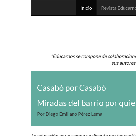
Inicio
Revista Educarn
"Educarnos se compone de colaboraciones 
sus autores 
Casabó por Casabó
Miradas del barrio por quie
Por Diego Emiliano Pérez Lema
La educación es un campo en disputa por los sentid