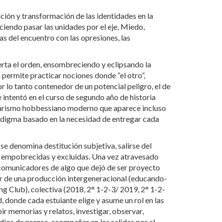
ción y transformación de las identidades en la
iendo pasar las unidades por el eje, Miedo,
as del encuentro con las opresiones, las
erta el orden, ensombreciendo y eclipsando la
 permite practicar nociones donde “el otro”,
lo tanto contenedor de un potencial peligro, el de
e intentó en el curso de segundo año de historia
narismo hobbessiano moderno que aparece incluso
aradigma basado en la necesidad de entregar cada
e denomina destitución subjetiva, salirse del
más empobrecidas y excluidas. Una vez atravesado
 comunicadores de algo que dejó de ser proyecto
ir de una producción intergeneracional (educando-
g Club), colectiva (2018, 2° 1-2-3/ 2019, 2° 1-2-
, donde cada estuiante elige y asume un rol en las
ir memorias y relatos, investigar, observar,
edios de prensa, acompañar en las salidas por el