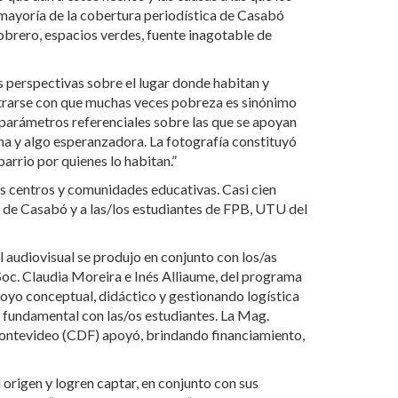
a mayoría de la cobertura periodística de Casabó
 obrero, espacios verdes, fuente inagotable de
s perspectivas sobre el lugar donde habitan y
ntrarse con que muchas veces pobreza es sinónimo
 parámetros referenciales sobre las que se apoyan
ana y algo esperanzadora. La fotografía constituyó
arrio por quienes lo habitan.”
tes centros y comunidades educativas. Casi cien
- de Casabó y a las/los estudiantes de FPB, UTU del
l audiovisual se produjo en conjunto con los/as
oc. Claudia Moreira e Inés Alliaume, del programa
o conceptual, didáctico y gestionando logística
xo fundamental con las/os estudiantes. La Mag.
Montevideo (CDF) apoyó, brindando financiamiento,
rigen y logren captar, en conjunto con sus