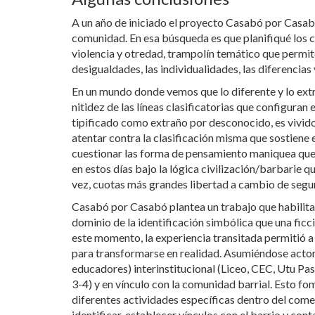
A un año de iniciado el proyecto Casabó por Casabó
comunidad. En esa búsqueda es que planifiqué los c
violencia y otredad, trampolín temático que permite
desigualdades, las individualidades, las diferencias 
En un mundo donde vemos que lo diferente y lo extr
nitidez de las líneas clasificatorias que configura
tipificado como extraño por desconocido, es vivid
atentar contra la clasificación misma que sostiene e
cuestionar las forma de pensamiento maniquea que
en estos días bajo la lógica civilización/barbarie 
vez, cuotas más grandes libertad a cambio de segu
Casabó por Casabó plantea un trabajo que habilita 
dominio de la identificación simbólica que una ficc
este momento, la experiencia transitada permitió a
para transformarse en realidad. Asumiéndose actor
educadores) interinstitucional (Liceo, CEC, Utu Pa
3-4) y en vínculo con la comunidad barrial. Esto fo
diferentes actividades específicas dentro del cometi
identificar, establecer vínculos con el barrio y con