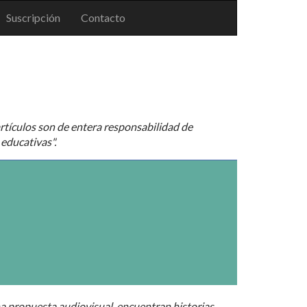
Suscripción
Contacto
rtículos son de entera responsabilidad de
 educativas".
na propuesta audiovisual, encuentran historias,