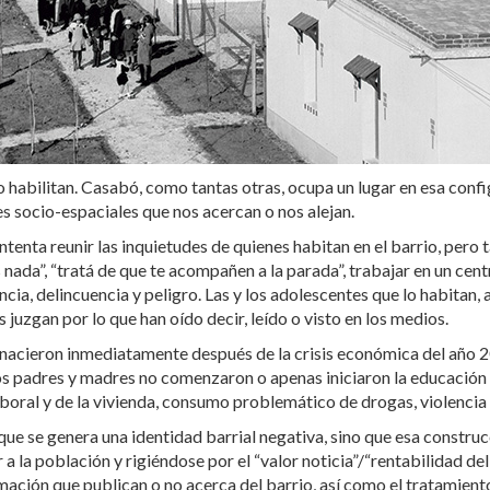
n o habilitan. Casabó, como tantas otras, ocupa un lugar en esa co
socio-espaciales que nos acercan o nos alejan.
enta reunir las inquietudes de quienes habitan en el barrio, pero 
es nada”, “tratá de que te acompañen a la parada”, trabajar en un c
ia, delincuencia y peligro. Las y los adolescentes que lo habitan, 
s juzgan por lo que han oído decir, leído o visto en los medios.
 nacieron inmediatamente después de la crisis económica del año 
 los padres y madres no comenzaron o apenas iniciaron la educación
boral y de la vivienda, consumo problemático de drogas, violencia 
que se genera una identidad barrial negativa, sino que esa constru
la población y rigiéndose por el “valor noticia”/“rentabilidad del
ación que publican o no acerca del barrio, así como el tratamiento 