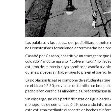
Las palabras y las cosas... que posibilitan, somete
nos construimos formulando determinadas nociones 
Casabó por Casabó, constituye un emergente que int
cuidado”, “andá temprano”, “volvé en taxi”, “no llev
estigma de un barrio cuyo nombre se asocia a violenc
quienes, a veces sin haber puesto pie en el barrio, le
La población liceal se compone de estudiantes que
en el Liceo N° 50 provienen de familias en las que
padecieron carencias alimenticias, precarización la
Sin embargo, no es a partir de estas desigualdades 
monopolios de comunicación. Procurando informar a 
este estigma mediante el recorte de hechos e inform