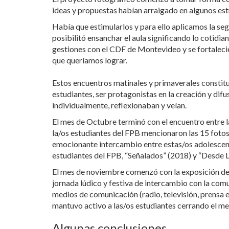
ideas y propuestas habían arraigado en algunos es
Había que estimularlos y para ello aplicamos la seg
posibilitó ensanchar el aula significando lo cotidi
gestiones con el CDF de Montevideo y se fortalecie
que queríamos lograr.
Estos encuentros matinales y primaverales constituy
estudiantes, ser protagonistas en la creación y dif
individualmente, reflexionaban y veían.
El mes de Octubre terminó con el encuentro entre l
la/os estudiantes del FPB mencionaron las 15 foto
emocionante intercambio entre estas/os adolescent
estudiantes del FPB, “Señalados” (2018) y “Desde L
El mes de noviembre comenzó con la exposición de l
jornada lúdico y festiva de intercambio con la comu
medios de comunicación (radio, televisión, prensa e
mantuvo activo a las/os estudiantes cerrando el mes
Algunas conclusiones