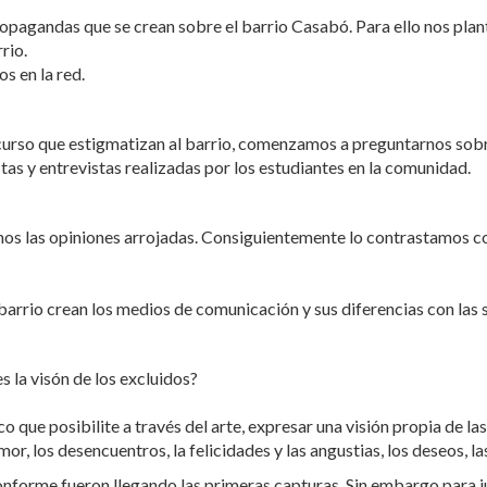
ropagandas que se crean sobre el barrio Casabó. Para ello nos plan
rio.
s en la red.
curso que estigmatizan al barrio, comenzamos a preguntarnos sobre
as y entrevistas realizadas por los estudiantes en la comunidad.
amos las opiniones arrojadas. Consiguientemente lo contrastamos c
 barrio crean los medios de comunicación y sus diferencias con las 
s la visón de los excluidos?
que posibilite a través del arte, expresar una visión propia de las
amor, los desencuentros, la felicidades y las angustias, los deseos, l
orme fueron llegando las primeras capturas. Sin embargo para jun